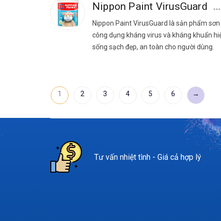
Nippon Paint VirusGuard
Nippon Paint VirusGuard là sản phẩm sơn 
công dụng kháng virus và kháng khuẩn hi
sống sạch đẹp, an toàn cho người dùng.
1
2
3
4
5
6
→
Tư vấn nhiệt tình - Giá cả hợp lý