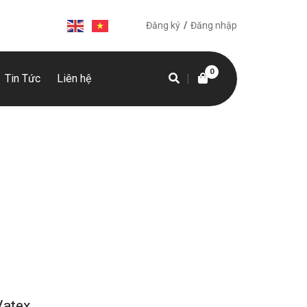
1
Đăng ký
/
Đăng nhập
0
Tin Tức
Liên hệ
|
Vatex