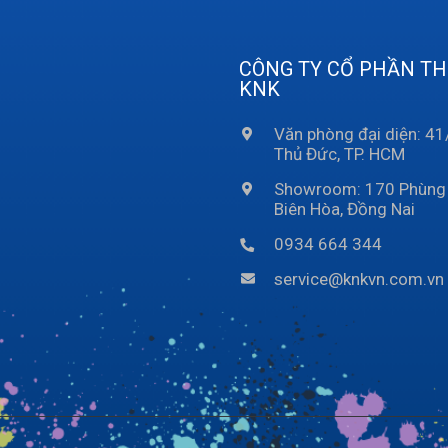
CÔNG TY CỔ PHẦN THƯ
KNK
Văn phòng đại diện: 4
Thủ Đức, TP. HCM
Showroom: 170 Phùng K
Biên Hòa, Đồng Nai
0934 664 344
service@knkvn.com.vn