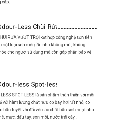
g cấp.
dour-Less Chùi Rửa Vượt Trội
ÙI RỬA VƯỢT TRỘI kết hợp công nghệ sơn tiên
n một loại sơn mới gần như không mùi, không
hỏe cho người sử dụng mà còn góp phần bảo vệ
dour-less Spot-less
LESS SPOT-LESS là sản phẩm thân thiện với môi
 với hàm lượng chất hữu cơ bay hơi rất nhỏ, có
bẩn tuyệt vời đối với các chất bẩn sinh hoạt như
hê, mực, dấu tay, son môi, nước trái cây ...