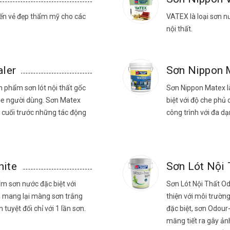
đến vẻ đẹp thẩm mỹ cho các
VATEX là loại sơn n
nội thất.
aler
Sơn Nippon 
n phẩm sơn lót nội thất gốc
Sơn Nippon Matex l
hỏe người dùng. Sơn Matex
biệt với độ che phủ
n cuối trước những tác động
công trình với đa d
hite
Sơn Lót Nội 
m sơn nước đặc biệt với
Sơn Lót Nội Thất Od
ng mang lại màng sơn trắng
thiện với môi trườn
uyệt đối chỉ với 1 lần sơn.
đặc biệt, sơn Odour
măng tiết ra gây ản