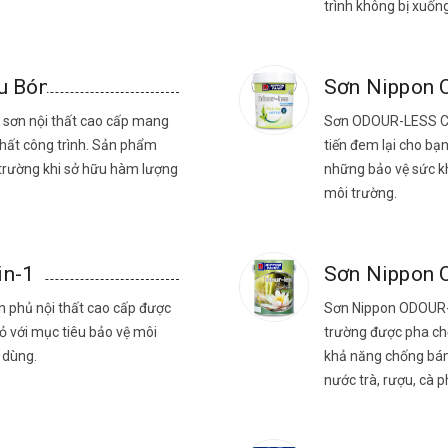
trình không bị xuốn
êu Bóng
Sơn Nippon O
g sơn nội thất cao cấp mang
Sơn ODOUR-LESS CH
thất công trình. Sản phẩm
tiến đem lại cho bạ
 trường khi sở hữu hàm lượng
những bảo vệ sức k
môi trường.
in-1
Sơn Nippon O
n phủ nội thất cao cấp được
Sơn Nippon ODOUR-
ỏ với mục tiêu bảo vệ môi
trường được pha chế
 dùng.
khả năng chống bám 
nước trà, rượu, cà p